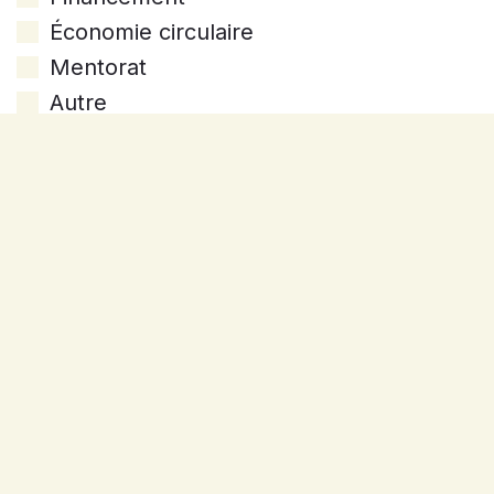
Économie circulaire
Mentorat
Autre
Consentement
J'accepte de recevoir les publications, infolettres et invitations
aux événements de la SADC du Kamouraska. Je comprends
que je pourrai retirer mon consentement à tout moment en
communiquant par écrit directement avec la SADC.
Soumettre